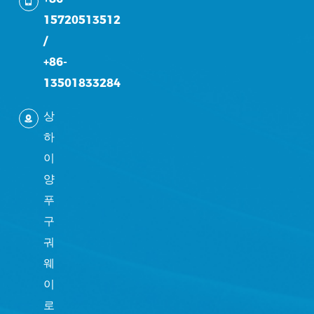
15720513512
/
+86-
13501833284
상
하
이
양
푸
구
궈
웨
이
로