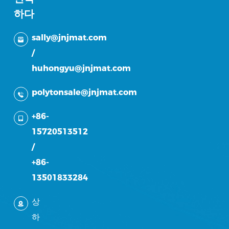
하다
sally@jnjmat.com
/
huhongyu@jnjmat.com
polytonsale@jnjmat.com
+86-
15720513512
/
+86-
13501833284
상
하