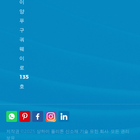
이
양
푸
구
궈
웨
이
로
135
호
저작권 ©2025 상하이 폴리톤 신소재 기술 유한 회사. 모든 권리
보유