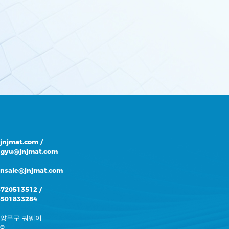
@jnjmat.com
/
gyu@jnjmat.com
onsale@jnjmat.com
5720513512
/
3501833284
 양푸구 궈웨이
5호