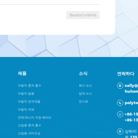
BacktoContents
제품
소식
연락하다
sally
자동차 충격 흡수
회사 뉴스
huhon
자동차 밀봉
업계 뉴스
자동차 전자제품
전시회
polyt
자동차 차체
+86-1
전력/에너지 저장 배터리
+86-1
산업용 충격 흡수
상하이
산업용 내마모성
로 13