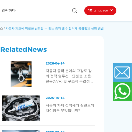
연락하다
Language
뉴스
/
자동차 제조에 적합한 신뢰할 수 있는 충격 흡수 접착제 공급업체 선정 방법
RelatedNews
2026-04-14
자동차 공학 분야의 고강도 감
쇠 접착 솔루션 – 안전성, 소음·
진동(NVH) 및 구조적 무결성 향
상
Email
2025-10-15
자동차 차체 접착제와 실런트의
WhatsApp
차이점은 무엇입니까?