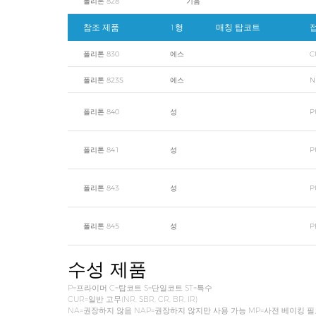
폴리톤 828
기음
참조 제품
1형
매칭 탑코트
접
폴리톤 830
에스
C
폴리톤 823S
에스
N
폴리톤 840
성
P
폴리톤 841
성
P
폴리톤 843
성
P
폴리톤 845
성
P
수성 제품
P=프라이머 C=탑코트 S=단일코트 ST=특수
CUR=일반 고무(NR, SBR, CR, BR, IR)
NA=권장하지 않음 NAP=권장하지 않지만 사용 가능 MP=사전 베이킹 