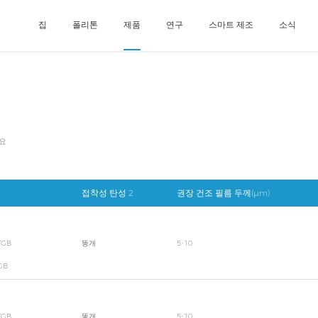
집
폴리톤
제품
연구
스마트 제조
소식
필요
접착성 탄성 2
권장 건조 필름 두께(μm)
B
똥개
5-10
B
B
똥개
5-10