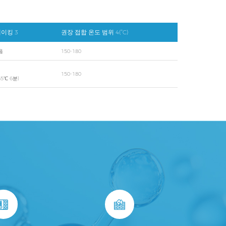
이킹 3
권장 접합 온도 범위 4(°C)
음
150-180
150-180
65℃ 6분)