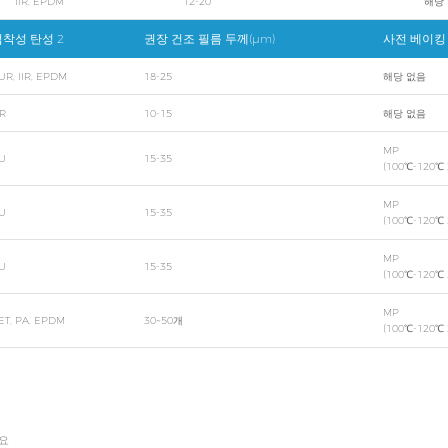
IIR, EPDM
12-20
해당
착성 탄성 2
권장 건조 필름 두께(μm)
사전 베이킹 
UR, IIR, EPDM
18-25
해당 없음
R
10-15
해당 없음
MP
U
15-35
(100℃-120℃
MP
U
15-35
(100℃-120℃
MP
U
15-35
(100℃-120℃
MP
ET, PA, EPDM
30~50개
(100℃-120℃
필요