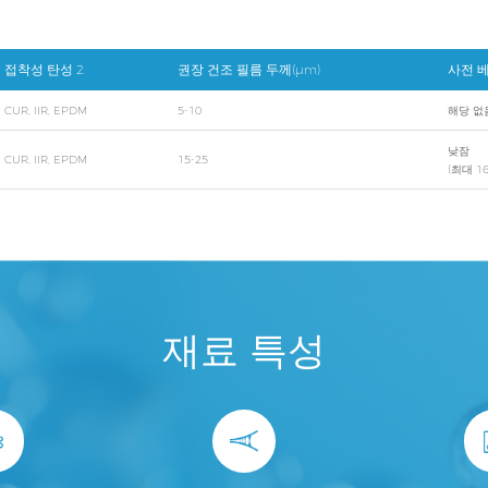
접착성 탄성 2
권장 건조 필름 두께(μm)
사전 베
CUR, IIR, EPDM
5-10
해당 없
낮잠
CUR, IIR, EPDM
15-25
(최대 1
재료 특성