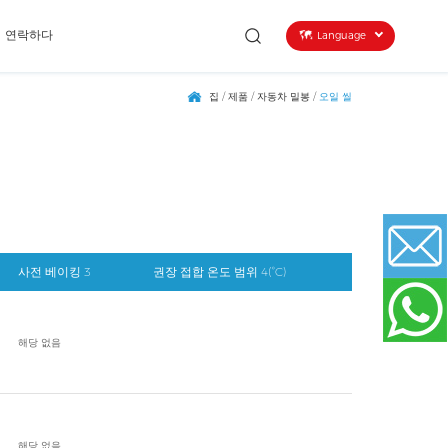
연락하다
Language
집
/
제품
/
자동차 밀봉
/
오일 씰
사전 베이킹 3
권장 접합 온도 범위 4(°C)
Email
해당 없음
WhatsApp
해당 없음