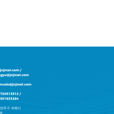
@jnjmat.com
/
gyu@jnjmat.com
onsale@jnjmat.com
5720513512
/
3501833284
 양푸구 궈웨이
5호