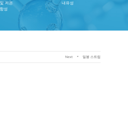
 및 저온
내유성
항성
Next
밀봉 스트립