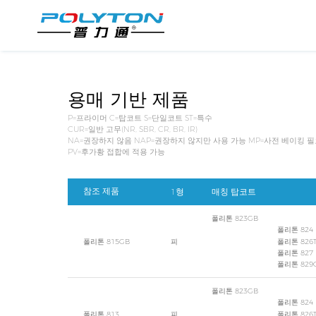
용매 기반 제품
P=프라이머 C=탑코트 S=단일코트 ST=특수
CUR=일반 고무(NR, SBR, CR, BR, IR)
NA=권장하지 않음 NAP=권장하지 않지만 사용 가능 MP=사전 베이킹 
PV=후가황 접합에 적용 가능
참조 제품
1형
매칭 탑코트
폴리톤 823GB
폴리톤 824
폴리톤 826TG
폴리톤 815GB
피
폴리톤 827
폴리톤 829G
폴리톤 823GB
폴리톤 824
폴리톤 826TG
폴리톤 813
피