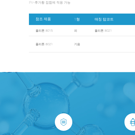
PV=후가황 접합에 적용 가능
참조 제품
1형
매칭 탑코트
폴리톤 8015
피
폴리톤 8021
폴리톤 8021
기음