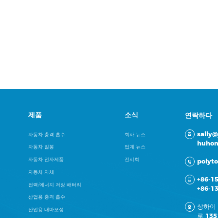
제품
소식
연락하다
sally
자동차 충격 흡수
회사 뉴스
huhon
자동차 밀봉
업계 뉴스
자동차 전자제품
전시회
polyt
자동차 차체
+86-1
전력/에너지 저장 배터리
+86-1
산업용 충격 흡수
상하이
산업용 내마모성
로 13